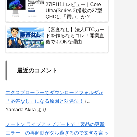
27IPH11 レビュー｜Core
Ultra(Series 3)搭載の27型
QHDは「買い」か？
【審査なし】法人ETCカー
ドを作るならコレ！開業直
後でもOKな理由
最近のコメント
エクスプローラーでダウンロードフォルダが
「応答なし」になる原因と対処法！
に
Yamada Akira
より
ノートン ライブアップデートで「製品の更新
エラー」の再起動がダル過ぎるので文句を言っ