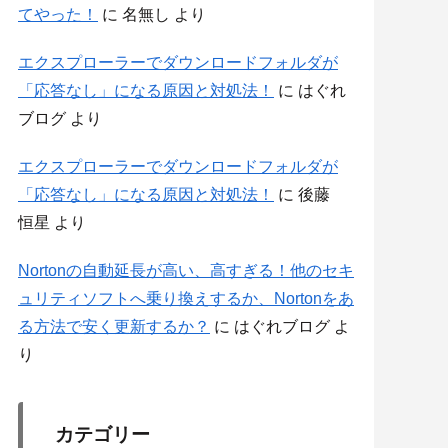
てやった！
に
名無し
より
エクスプローラーでダウンロードフォルダが
「応答なし」になる原因と対処法！
に
はぐれ
ブログ
より
エクスプローラーでダウンロードフォルダが
「応答なし」になる原因と対処法！
に
後藤
恒星
より
Nortonの自動延長が高い、高すぎる！他のセキ
ュリティソフトへ乗り換えするか、Nortonをあ
る方法で安く更新するか？
に
はぐれブログ
よ
り
カテゴリー