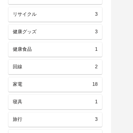
リサイクル
3
健康グッズ
3
健康食品
1
回線
2
家電
18
寝具
1
旅行
3