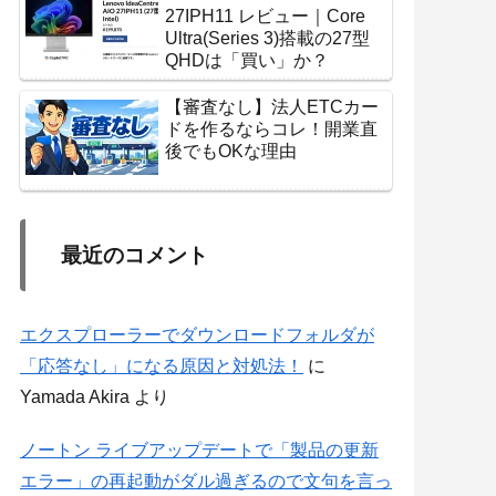
27IPH11 レビュー｜Core
Ultra(Series 3)搭載の27型
QHDは「買い」か？
【審査なし】法人ETCカー
ドを作るならコレ！開業直
後でもOKな理由
最近のコメント
エクスプローラーでダウンロードフォルダが
「応答なし」になる原因と対処法！
に
Yamada Akira
より
ノートン ライブアップデートで「製品の更新
エラー」の再起動がダル過ぎるので文句を言っ