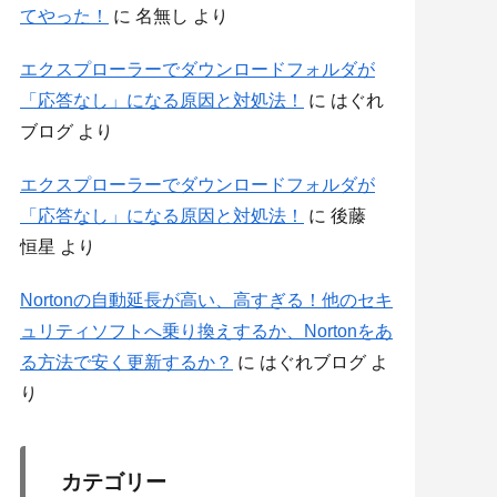
てやった！
に
名無し
より
エクスプローラーでダウンロードフォルダが
「応答なし」になる原因と対処法！
に
はぐれ
ブログ
より
エクスプローラーでダウンロードフォルダが
「応答なし」になる原因と対処法！
に
後藤
恒星
より
Nortonの自動延長が高い、高すぎる！他のセキ
ュリティソフトへ乗り換えするか、Nortonをあ
る方法で安く更新するか？
に
はぐれブログ
よ
り
カテゴリー