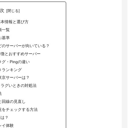
次
基本情報と選び方
類一覧
ぶ基準
どのサーバーが向いている？
特徴とおすすめサーバー
グ・Pingの違い
さランキング
東京サーバーは？
・ラグいときの対処法
法
定と回線の見直し
況をチェックする方法
解は？
レイ体験