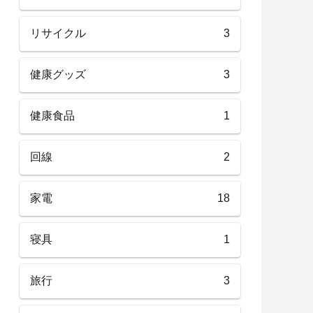
リサイクル
3
健康グッズ
3
健康食品
1
回線
2
家電
18
寝具
1
旅行
3