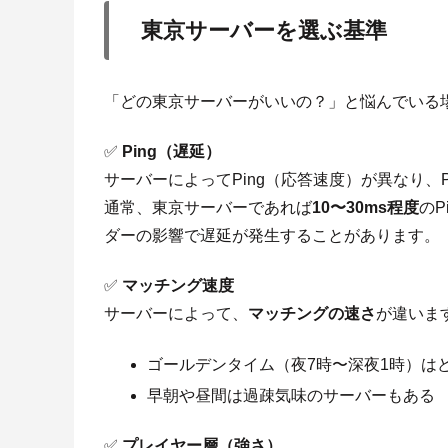
東京サーバーを選ぶ基準
「どの東京サーバーがいいの？」と悩んでいる
✅
Ping（遅延）
サーバーによってPing（応答速度）が異なり、
通常、東京サーバーであれば
10〜30ms程度
の
ダーの影響で遅延が発生することがあります。
✅
マッチング速度
サーバーによって、
マッチングの速さ
が違いま
ゴールデンタイム（夜7時〜深夜1時）は
早朝や昼間は過疎気味のサーバーもある
✅
プレイヤー層（強さ）