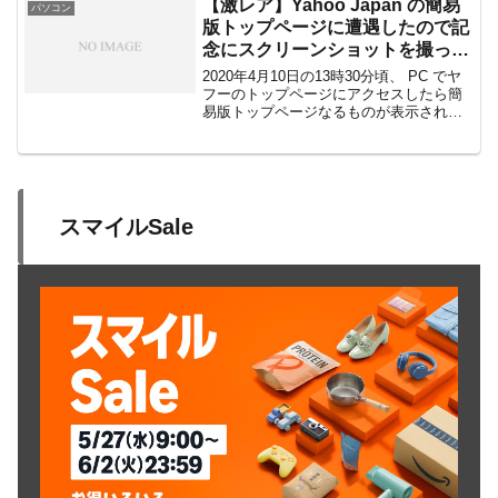
【激レア】Yahoo Japan の簡易
パソコン
ットで探してみたら、あ...
版トップページに遭遇したので記
念にスクリーンショットを撮って
みた！
2020年4月10日の13時30分頃、 PC でヤ
フーのトップページにアクセスしたら簡
易版トップページなるものが表示されま
した。こんなことは初めてだったので、
記念にスクショをパシャリと撮っておき
ました。シンプルで凄く良い！ちなみ
に、今の Y...
スマイルSale