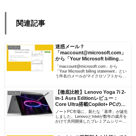
関連記事
迷惑メール？
パソコン
「maccount@microsoft.com」
から「Your Microsoft billing
statement」という件名のメール
「maccount@microsoft.com」から
が届いたのでMSに問い合わせて
「Your Microsoft billing statement」とい
う件名のメールがマイクロソフトから届
みた！
いた。なにやら、Microsoftからの請求の
ような内容のメールである。Micr...
【徹底比較】Lenovo Yoga 7i 2-
パソコン
in-1 Aura Editionレビュー：
Core Ultra搭載Copilot+ PCの真
価を解説
ノートPC市場に、新たな「基準」が誕生
しました。LenovoとIntelが数年の歳月を
かけて共同開発したプレミアムシリーズ
「Aura Edition」。その中でも、モバイル
性と生産性のバランスに優れた「Lenovo
Yoga 7i 2-in...