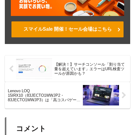
スマイルSale 開催！セール会場はこちら
【解決！】サーチコンソール「割り当て
量を超えています」エラーはURL検査ツ
ールが原因かも？
Lenovo LOQ
15IRX10（83JECTO1WWJP2・
83JECTO1WWJP3）は「高コスパゲーミ
ングPC」の新常識となるか？RTX 50シ
リーズ搭載でどこまで戦えるか徹底検
証！【レビュー】
コメント