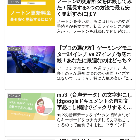
ノートンの更新料金を比較してみ
パソコン
た！延長する3つの方法で最も安
く更新するには？
ノートンを使い続けるには何らかの更新
手続きが必要です。初回ライセンスの購
入から、ノートンを継続して使い続ける
ためには延長手続きをしなければなりま
せんが、その方法は大きく分けて3つの方
法があります。ノートンを延長する3つの
【プロの選び方】ゲーミングモニ
パソコン
方法の中で、更新料金...
ター24インチ vs 27インチ徹底比
較！あなたに最適なのはどっち？
ゲーミングモニターを選ぼうとした時、
多くの人が最初に悩むのが画面サイズで
はないでしょうか。特に人気の高い「24
インチ」と「27インチ」は、それぞれに
メリットがあり、どちらを選ぶべきか迷
ってしまうものです。「FPSで勝ちたい
mp3（音声データ）の文字起こし
パソコン
けど、迫力も欲しい...
はgoogleドキュメントの自動文
字起こし機能でビックリするくら
い簡単にできる！
mp3の音声データをイヤホンで聞きなが
らキーボードをカチカチして文字起こし
するのって面倒ですよね。ブラインドタ
ッチが得意でも、ハッキリ言って、自分
でやるのは面倒です。＞＜で、「なんか
良い方法ないかな～？」って考えて、ネ