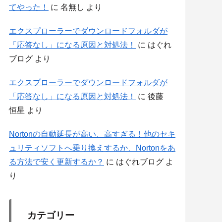
てやった！
に
名無し
より
エクスプローラーでダウンロードフォルダが
「応答なし」になる原因と対処法！
に
はぐれ
ブログ
より
エクスプローラーでダウンロードフォルダが
「応答なし」になる原因と対処法！
に
後藤
恒星
より
Nortonの自動延長が高い、高すぎる！他のセキ
ュリティソフトへ乗り換えするか、Nortonをあ
る方法で安く更新するか？
に
はぐれブログ
よ
り
カテゴリー