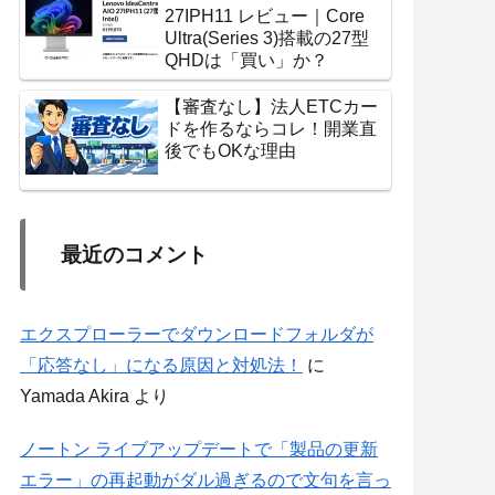
27IPH11 レビュー｜Core
Ultra(Series 3)搭載の27型
QHDは「買い」か？
【審査なし】法人ETCカー
ドを作るならコレ！開業直
後でもOKな理由
最近のコメント
エクスプローラーでダウンロードフォルダが
「応答なし」になる原因と対処法！
に
Yamada Akira
より
ノートン ライブアップデートで「製品の更新
エラー」の再起動がダル過ぎるので文句を言っ