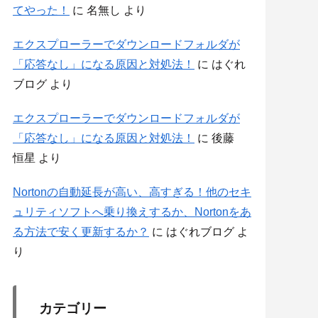
てやった！
に
名無し
より
エクスプローラーでダウンロードフォルダが
「応答なし」になる原因と対処法！
に
はぐれ
ブログ
より
エクスプローラーでダウンロードフォルダが
「応答なし」になる原因と対処法！
に
後藤
恒星
より
Nortonの自動延長が高い、高すぎる！他のセキ
ュリティソフトへ乗り換えするか、Nortonをあ
る方法で安く更新するか？
に
はぐれブログ
よ
り
カテゴリー