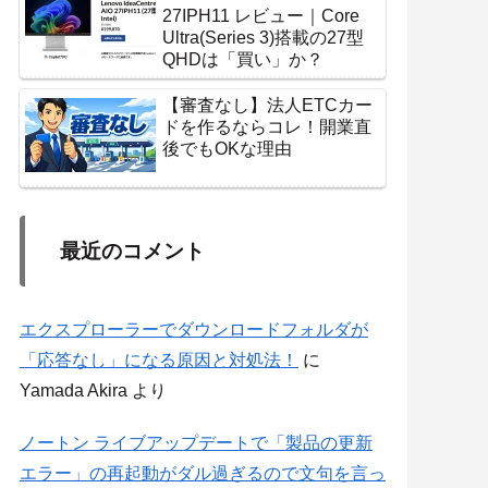
27IPH11 レビュー｜Core
Ultra(Series 3)搭載の27型
QHDは「買い」か？
【審査なし】法人ETCカー
ドを作るならコレ！開業直
後でもOKな理由
最近のコメント
エクスプローラーでダウンロードフォルダが
「応答なし」になる原因と対処法！
に
Yamada Akira
より
ノートン ライブアップデートで「製品の更新
エラー」の再起動がダル過ぎるので文句を言っ