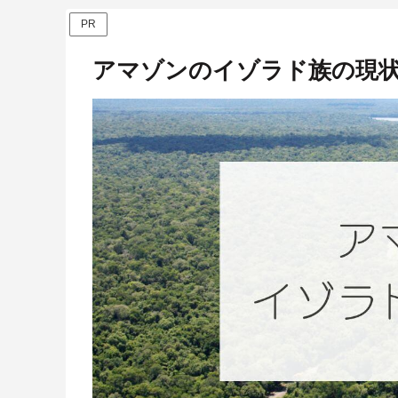
PR
アマゾンのイゾラド族の現