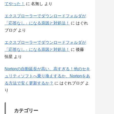
てやった！
に
名無し
より
エクスプローラーでダウンロードフォルダが
「応答なし」になる原因と対処法！
に
はぐれ
ブログ
より
エクスプローラーでダウンロードフォルダが
「応答なし」になる原因と対処法！
に
後藤
恒星
より
Nortonの自動延長が高い、高すぎる！他のセキ
ュリティソフトへ乗り換えするか、Nortonをあ
る方法で安く更新するか？
に
はぐれブログ
よ
り
カテゴリー