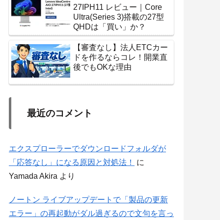
27IPH11 レビュー｜Core
Ultra(Series 3)搭載の27型
QHDは「買い」か？
【審査なし】法人ETCカー
ドを作るならコレ！開業直
後でもOKな理由
最近のコメント
エクスプローラーでダウンロードフォルダが
「応答なし」になる原因と対処法！
に
Yamada Akira
より
ノートン ライブアップデートで「製品の更新
エラー」の再起動がダル過ぎるので文句を言っ