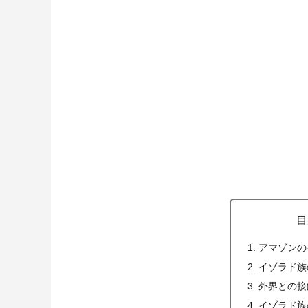
目
アマゾンの
イゾラド族
外界との接
イゾラド族