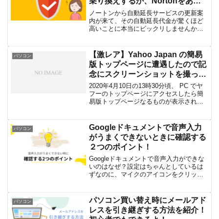
乗り換えするか、Nortonをある
方法で安く更新するか？
ノートンから自動延長サービスの更新案
内が来て、その自動延長代金が驚くほど
高いことに本当にビックリしませんか？
なんとかノートンを安く更新できないか
な～？とか、他のセキュリティソフトに
乗り換えしようかな～？とか、いろいろ
【激レア】Yahoo Japan の簡易
パソコン
検討してはみるけど、なか...
版トップページに遭遇したので記
念にスクリーンショットを撮って
みた！
2020年4月10日の13時30分頃、 PC でヤ
フーのトップページにアクセスしたら簡
易版トップページなるものが表示されま
した。こんなことは初めてだったので、
記念にスクショをパシャリと撮っておき
ました。シンプルで凄く良い！ちなみ
Googleドキュメントで音声入力
パソコン
に、今の Y...
がうまくできないときに確認する
２つのポイント！
Googleドキュメントで音声入力ができな
いのはなぜ？設定はちゃんとしているは
ずなのに、マイクのアイコンをクリック
しても何も反応がない！このような時に
確認しておくべきポイントを紹介しま
す。Googleドキュメントで音声入力がき
パソコン買い替え時にメールアド
パソコン
ないときの確認...
レスを引き継ぎする方法を紹介！