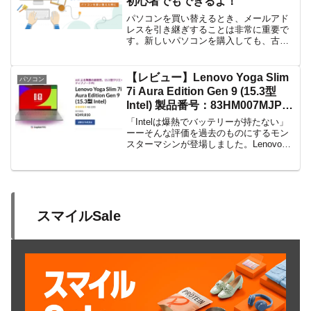
初心者でもできるよ！
パソコンを買い替えるとき、メールアド
レスを引き継ぎすることは非常に重要で
す。新しいパソコンを購入しても、古い
パソコンから受信したメールを新しいパ
ソコンで開くことができます。この記事
では、パソコン買い替え時にメールアド
【レビュー】Lenovo Yoga Slim
パソコン
レスを引き継ぐ方法をご紹...
7i Aura Edition Gen 9 (15.3型
Intel) 製品番号：83HM007MJP
はLunar Lake搭載の完成形。
「Intelは爆熱でバッテリーが持たない」
32GBメモリ標準でクリエイター
ーーそんな評価を過去のものにするモン
スターマシンが登場しました。Lenovoの
必携の一台か？
プレミアムライン「Yoga」から登場した
「Lenovo Yoga Slim 7i Aura Edition Gen
9」...
スマイルSale