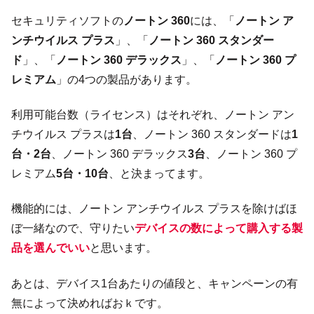
セキュリティソフトの
ノートン 360
には、「
ノートン ア
ンチウイルス プラス
」、「
ノートン 360 スタンダー
ド
」、「
ノートン 360 デラックス
」、「
ノートン 360 プ
レミアム
」の4つの製品があります。
利用可能台数（ライセンス）はそれぞれ、ノートン アン
チウイルス プラスは
1台
、ノートン 360 スタンダードは
1
台・2台
、ノートン 360 デラックス
3台
、ノートン 360 プ
レミアム
5台・10台
、と決まってます。
機能的には、ノートン アンチウイルス プラスを除けばほ
ぼ一緒なので、守りたい
デバイスの数によって購入する製
品を選んでいい
と思います。
あとは、デバイス1台あたりの値段と、キャンペーンの有
無によって決めればおｋです。