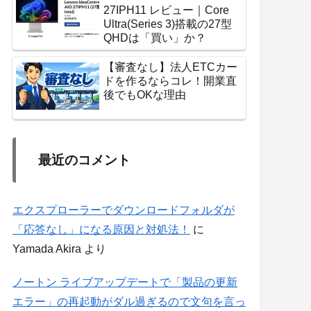
27IPH11 レビュー｜Core
Ultra(Series 3)搭載の27型
QHDは「買い」か？
【審査なし】法人ETCカー
ドを作るならコレ！開業直
後でもOKな理由
最近のコメント
エクスプローラーでダウンロードフォルダが
「応答なし」になる原因と対処法！
に
Yamada Akira
より
ノートン ライブアップデートで「製品の更新
エラー」の再起動がダル過ぎるので文句を言っ