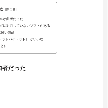
次
ケールが曲者だった
リングに対応していないソフトがある
当に良い製品
ot（ドットバイドット） がいいな
ことに
が曲者だった