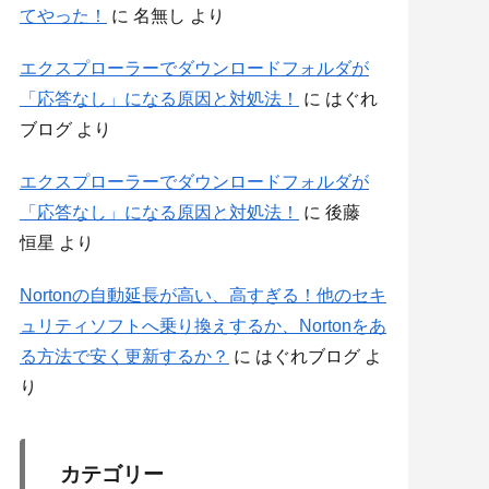
てやった！
に
名無し
より
エクスプローラーでダウンロードフォルダが
「応答なし」になる原因と対処法！
に
はぐれ
ブログ
より
エクスプローラーでダウンロードフォルダが
「応答なし」になる原因と対処法！
に
後藤
恒星
より
Nortonの自動延長が高い、高すぎる！他のセキ
ュリティソフトへ乗り換えするか、Nortonをあ
る方法で安く更新するか？
に
はぐれブログ
よ
り
カテゴリー